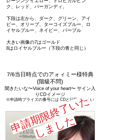
レーシングイエロー、トロピカルピン
ク、レッド、バーガンディ。
下段は左から、ダーク、グリーン、アイ
ビー、オリーブ、ターコイズブルー、ロ
イヤルブルー、ネイビー、パープル
大きい画像の7はゴールド
8はロイヤルブルー（下段の青と同じ）
7/6当日時点でのアォィミー様特典
(階級不問)
聞きたいな〜Voice of your heart〜 サイン入
りCDイメージ
​
申
請
期
限
終
了
い
た
し
ま
し
​※申請時プライズの番号には CDと記載ください
た