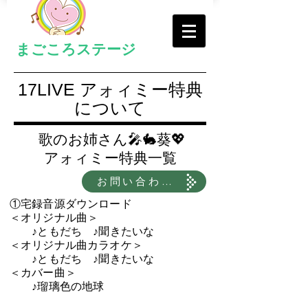
まごころステージ
17LIVE アォィミー特典
について
歌のお姉さん🎤🐇葵💖
アォィミー特典一覧
お問い合わせ・申請はこちら
①宅録音源ダウンロード
＜オリジナル曲＞
♪ともだち ♪聞きたいな
＜オリジナル曲カラオケ＞
♪ともだち ♪聞きたいな
＜カバー曲＞
♪瑠璃色の地球